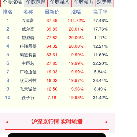
个股跌幅
个股流入
个股流出
换手率
个股涨幅
排名
名称
最新价
涨幅
换手率
1
N津富
37.49
114.72%
77.46%
2
威尔高
39.83
20.01%
17.76%
3
锴威特
77.82
20.00%
1.17%
4
科翔股份
64.32
20.00%
12.21%
5
蜀道装备
33.61
19.99%
11.69%
6
中巨芯
27.85
19.99%
32.20%
7
广哈通信
19.03
19.99%
5.84%
8
欣天科技
18.02
19.97%
28.44%
9
飞天诚信
12.56
19.96%
8.49%
10
任子行
7.16
19.93%
31.42%
沪深京行情 实时轮播