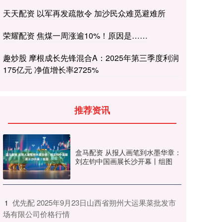
天天配资 以军再发疏散令 加沙民众难觅避难所
荣耀配资 焦煤一周涨逾10%！原因是……
趣炒股 摩根成长先锋混合A：2025年第三季度利润
175亿元 净值增长率2725%
推荐资讯
盒马配资 从报人画笔到水墨华章：
刘左钧中国画展长沙开幕丨组图
​优先配 2025年9月23日山西省朔州大运果菜批发市
1
场有限公司价格行情