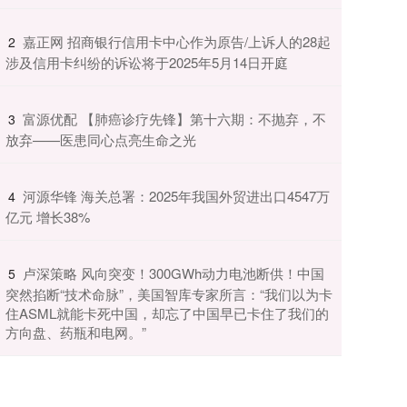
​嘉正网 招商银行信用卡中心作为原告/上诉人的28起
2
涉及信用卡纠纷的诉讼将于2025年5月14日开庭
​富源优配 【肺癌诊疗先锋】第十六期：不抛弃，不
3
放弃——医患同心点亮生命之光
​河源华锋 海关总署：2025年我国外贸进出口4547万
4
亿元 增长38%
​卢深策略 风向突变！300GWh动力电池断供！中国
5
突然掐断“技术命脉”，美国智库专家所言：“我们以为卡
住ASML就能卡死中国，却忘了中国早已卡住了我们的
方向盘、药瓶和电网。”