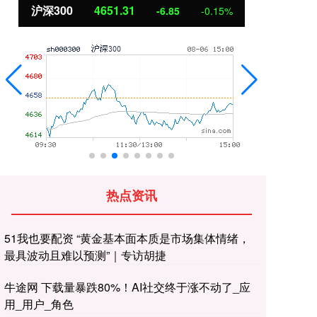
沪深300
4651.31
北
-6.85
-0.15%
热点资讯
51我也要配资 “黄金基本面本质是市场集体情绪，
最具波动且难以预测”｜专访胡捷
牛途网 下载量暴跌80%！AI社交终于涨不动了_应
用_用户_角色