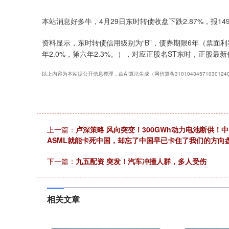
上证指数
3900.35
00
-0.01%
21.92
0.
本站消息好多牛，4月29日东时转债收盘下跌2.87%，报149.
资料显示，东时转债信用级别为“B”，债券期限6年（票面利率：
年2.0%，第六年2.3%。），对应正股名ST东时，正股最新价
以上内容为本站据公开信息整理，由AI算法生成（网信算备3101043457103012
上一篇：
卢深策略 风向突变！300GWh动力电池断供！
ASML就能卡死中国，却忘了中国早已卡住了我们的方向
下一篇：
九五配资 突发！汽车冲撞人群，多人受伤
相关文章