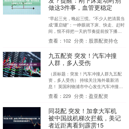
发？提醒：刚下床走动时别
做这3件事，血管更稳定
“早起三光，晚起三慌。”不少人把清晨当
成“重启键”：一睁眼就下床、快走、赶时
间，恨不得把一天的节奏提前按下播放
键。可也有人纳闷：为什么偏偏是清晨
查看：
102
分类：
股票配资持仓
鼎金投资，心脑血....
九五配资 突发！汽车冲撞
人群，多人受伤
（原标题：突发！汽车冲撞人群九五配
资，多人受伤） 持续关注海外最新消
息！ 英国利物浦市中心发生汽车冲撞人
群事件 多人受伤 据央视新闻，当地时间
查看：
229
分类：
盈亚配资
5月26日，英国利....
同花配 突发！加拿大军机
被中国战机梯次拦截，美记
者近距离看到霹雳15