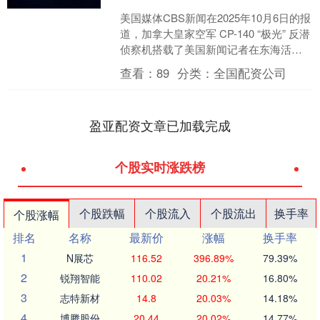
美国媒体CBS新闻在2025年10月6日的报
道，加拿大皇家空军 CP-140 “极光” 反潜
侦察机搭载了美国新闻记者在东海活动
时，遭中国空军战斗机梯次拦截。加
查看：
89
分类：
全国配资公司
拿....
盈亚配资文章已加载完成
个股实时涨跌榜
个股跌幅
个股流入
个股流出
换手率
个股涨幅
排名
名称
最新价
涨幅
换手率
1
N展芯
116.52
396.89%
79.39%
2
锐翔智能
110.02
20.21%
16.80%
3
志特新材
14.8
20.03%
14.18%
4
博腾股份
20.44
20.02%
14.77%