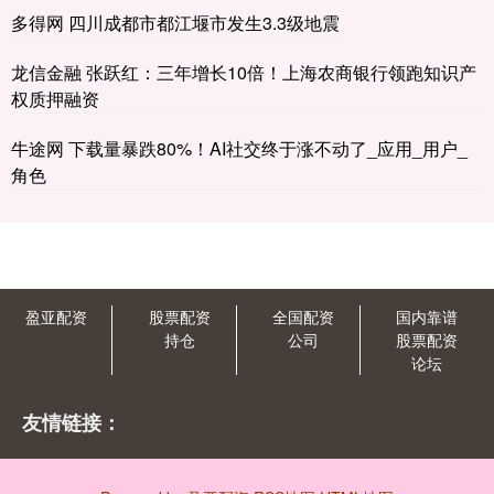
多得网 四川成都市都江堰市发生3.3级地震
龙信金融 张跃红：三年增长10倍！上海农商银行领跑知识产
权质押融资
牛途网 下载量暴跌80%！AI社交终于涨不动了_应用_用户_
角色
盈亚配资
股票配资
全国配资
国内靠谱
持仓
公司
股票配资
论坛
友情链接：