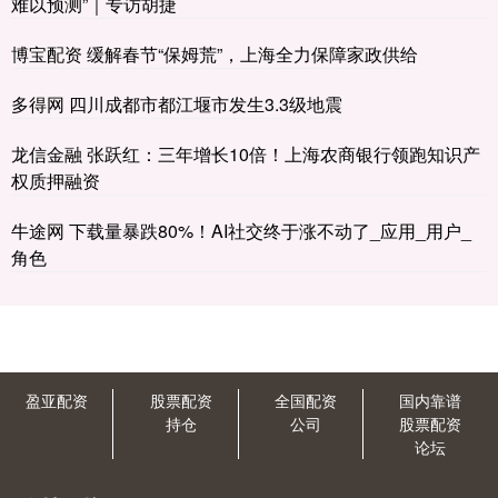
难以预测”｜专访胡捷
博宝配资 缓解春节“保姆荒”，上海全力保障家政供给
多得网 四川成都市都江堰市发生3.3级地震
龙信金融 张跃红：三年增长10倍！上海农商银行领跑知识产
权质押融资
牛途网 下载量暴跌80%！AI社交终于涨不动了_应用_用户_
角色
盈亚配资
股票配资
全国配资
国内靠谱
持仓
公司
股票配资
论坛