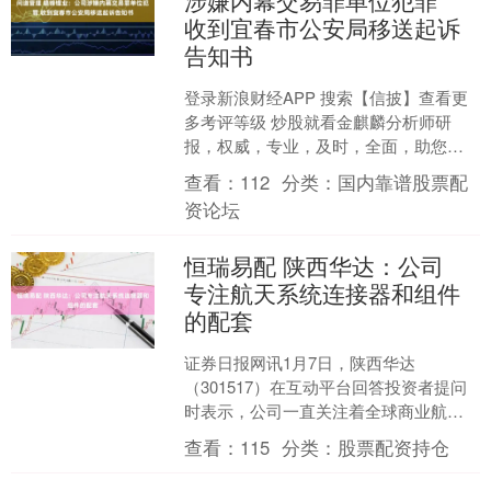
涉嫌内幕交易罪单位犯罪
收到宜春市公安局移送起诉
告知书
登录新浪财经APP 搜索【信披】查看更
多考评等级 炒股就看金麒麟分析师研
报，权威，专业，及时，全面，助您挖
掘潜力主题机会！ 来源： 同花顺7x24快
查看：
112
分类：
国内靠谱股票配
讯 赣锋锂业....
资论坛
恒瑞易配 陕西华达：公司
专注航天系统连接器和组件
的配套
证券日报网讯1月7日，陕西华达
（301517）在互动平台回答投资者提问
时表示，公司一直关注着全球商业航天
的发展，专注航天系统连接器和组件的
查看：
115
分类：
股票配资持仓
配套。....