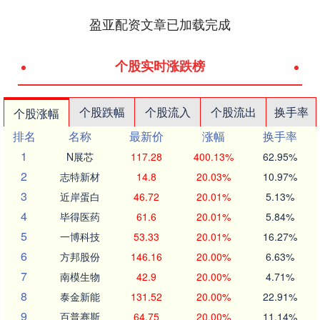
盈亚配资文章已加载完成
个股实时涨跌榜
个股跌幅
个股流入
个股流出
换手率
个股涨幅
排名
名称
最新价
涨幅
换手率
1
N展芯
117.28
400.13%
62.95%
2
志特新材
14.8
20.03%
10.97%
3
近岸蛋白
46.72
20.01%
5.13%
4
毕得医药
61.6
20.01%
5.84%
5
一博科技
53.33
20.01%
16.27%
6
方邦股份
146.16
20.00%
6.63%
7
南模生物
42.9
20.00%
4.71%
8
泰金新能
131.52
20.00%
22.91%
9
百普赛斯
64.75
20.00%
11.14%