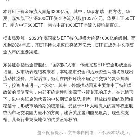
本月ETF资金净流入额超3300亿元。其中，华泰柏瑞、易方达、华
夏、嘉实旗下沪深300ETF资金净流入额超1337亿元。华夏上证50ET
F、南方中证500ETF、南方中证1000ETF净流入额均超百亿。
据市场测算，2023年底国家队ETF持仓规模大约是1000亿的级别。而
来到2024年底，其ETF持仓规模已突破万亿元，ETF正成为中长期资
金入市的重要渠道。
东吴证券指出金智股配，“国家队”入市，传统宽基ETF资金形成重要
增量。从市场表现结构来看，本轮稳市资金和活跃资金两端均展现出
流动性溢价。展望后市，短期在内外环境不确定性交织的复杂局面
下，投资者或进一步“求稳”。其中，外部扰动因素主要集中于特朗普
政策的反复无常，内部不确定性则来源于业绩兑现的压力。在此情形
下，以中央汇金为代表的中长期资金逆势增持、释放出明确的政策维
稳信号，形成市场预期的稳定锚。受益于ETF大幅流入的蓝筹权重股
或为市场交易阻力最小的方向，建议关注盈利能见度高、现金流充
裕、具备行业龙头地位的优质蓝筹标的。
盈亚配资提示：文章来自网络，不代表本站观点。