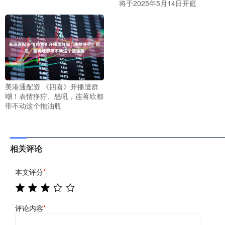
将于2025年5月14日开庭
美港通配资 《四喜》开播遭群
嘲！表情狰狞、怒吼，连蒋欣都
带不动这个拖油瓶
相关评论
本文评分
*
评论内容
*