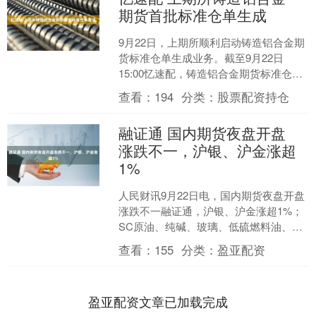
期货首批标准仓单生成
9月22日，上期所顺利启动铸造铝合金期
货标准仓单生成业务。截至9月22日
15:00忆速配，铸造铝合金期货标准仓单
已签发3878吨。 申报首批铸造铝合金期
查看：
194
分类：
股票配资持仓
货标准仓....
融证通 国内期货夜盘开盘
涨跌不一，沪银、沪金涨超
1%
人民财讯9月22日电，国内期货夜盘开盘
涨跌不一融证通，沪银、沪金涨超1%；
SC原油、纯碱、玻璃、低硫燃料油、焦
煤跌超1%。....
查看：
155
分类：
盈亚配资
盈亚配资文章已加载完成