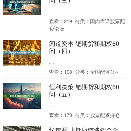
问（三）
....
查看：
219
分类：
国内靠谱股票配
资论坛
闻道资本 钯期货和期权60
问（四）
....
查看：
168
分类：
全国配资公司
恒利决策 钯期货和期权60
问（五）
....
查看：
173
分类：
股票配资持仓
忆速配 上期所铸造铝合金