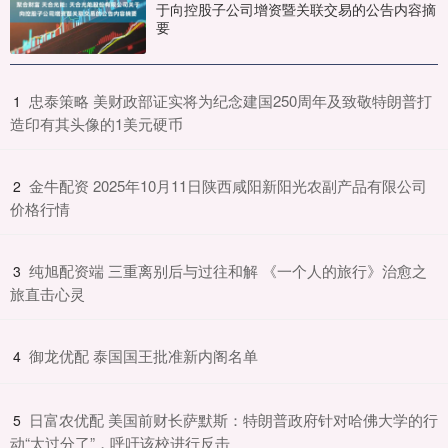
于向控股子公司增资暨关联交易的公告内容摘
要
​忠泰策略 美财政部证实将为纪念建国250周年及致敬特朗普打
1
造印有其头像的1美元硬币
​金牛配资 2025年10月11日陕西咸阳新阳光农副产品有限公司
2
价格行情
​纯旭配资端 三重离别后与过往和解 《一个人的旅行》治愈之
3
旅直击心灵
​御龙优配 泰国国王批准新内阁名单
4
​日富农优配 美国前财长萨默斯：特朗普政府针对哈佛大学的行
5
动“太过分了”，呼吁该校进行反击