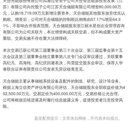
天合光能股份有限公司拟通过全资子公司天合智慧能源投资发展（江
苏）有限公司向控股子公司江苏天合储能有限公司增资80,000.00万
元，认购18,719.09万元新增注册资本。天合储能其他股东放弃优先认
购权。增资后，公司对天合储能的控制权比例将由57.17%增至64.3
1%，不影响合并报表范围。天合储能股东浙江丽水星创企业管理咨询
有限公司为公司关联方，本次增资构成关联交易，但不构成重大资产
重组。交易实施不存在重大法律障碍。
本次交易已获公司第三届董事会第三十次会议、第三届监事会第十五
次会议及第三届董事会独立董事第八次专门会议审议通过，关联董事
高纪凡、高海纯、高纪庆回避表决，尚需提交股东会审议。保荐人华
泰联合证券有限责任公司发表无异议核查意见。
天合储能主要从事储能系统设备及配件的制造、研究、设计等业务。
根据上海立信资产评估有限公司评估，天合储能股东全部权益价值为4
02,500.00万元。交易定价为400,000.00万元，交易价格公允合理。
公司将根据后续进展及时履行信息披露义务，提请投资者注意投资风
险。
盈亚配资提示：文章来自网络，不代表本站观点。