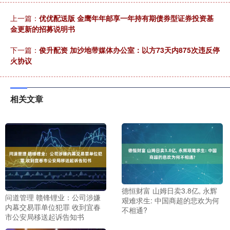
上一篇：
优优配送版 金鹰年年邮享一年持有期债券型证券投资基
金更新的招募说明书
下一篇：
俊升配资 加沙地带媒体办公室：以方73天内875次违反停
火协议
相关文章
德恒财富 山姆日卖3.8亿, 永辉
问道管理 赣锋锂业：公司涉嫌
艰难求生: 中国商超的悲欢为何
内幕交易罪单位犯罪 收到宜春
不相通?
市公安局移送起诉告知书